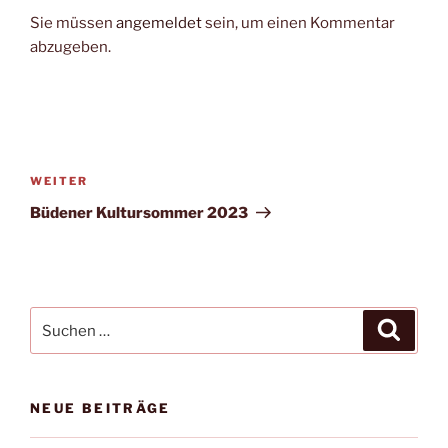
Sie müssen
angemeldet
sein, um einen Kommentar
abzugeben.
Beitragsnavigation
Nächster
WEITER
Beitrag
Büdener Kultursommer 2023
Suchen
Suche
nach:
NEUE BEITRÄGE