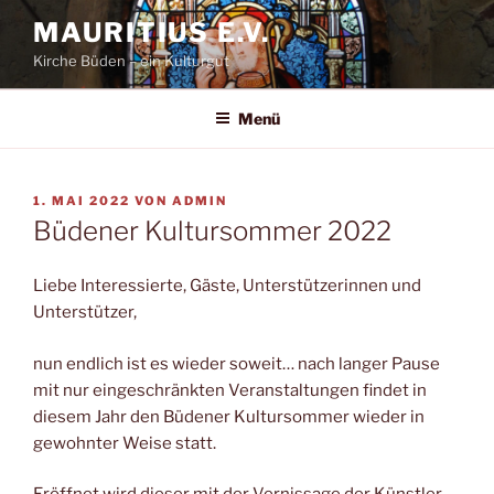
Zum
MAURITIUS E.V.
Inhalt
Kirche Büden – ein Kulturgut
springen
Menü
VERÖFFENTLICHT
1. MAI 2022
VON
ADMIN
AM
Büdener Kultursommer 2022
Liebe Interessierte, Gäste, Unterstützerinnen und
Unterstützer,
nun endlich ist es wieder soweit… nach langer Pause
mit nur eingeschränkten Veranstaltungen findet in
diesem Jahr den Büdener Kultursommer wieder in
gewohnter Weise statt.