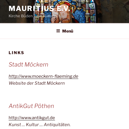
Zum
MAURITIUS E.V.
Inhalt
Kirche Büden – ein Kulturgut
springen
Menü
LINKS
Stadt Möckern
http://www.moeckern-flaeming.de
Website der Stadt Möckern
AntikGut Pöthen
http://www.antikgut.de
Kunst … Kultur … Antiquitäten.