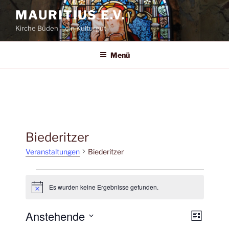
Zum
MAURITIUS E.V.
Inhalt
Kirche Büden – ein Kulturgut
springen
Menü
Biederitzer
Veranstaltungen
Biederitzer
Veranstaltungen
Es wurden keine Ergebnisse gefunden.
H
i
n
Anstehende
A
V
w
L
e
e
i