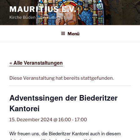
Zum
MAURITIUS E.V.
Inhalt
Kirche Büden – ein Kulturgut
springen
Menü
« Alle Veranstaltungen
Diese Veranstaltung hat bereits stattgefunden.
Adventssingen der Biederitzer
Kantorei
15. Dezember 2024 @ 16:00
-
17:00
Wir freuen uns, die Biederitzer Kantorei auch in diesem